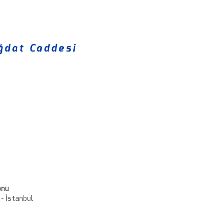
Giriş
Hakkımızda
Şubelerimiz
ğdat Caddesi
onu
 - İstanbul