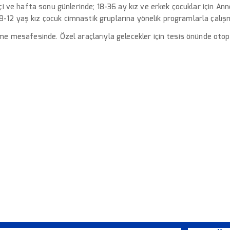
i ve hafta sonu günlerinde;
18-36 ay kız ve erkek çocuklar için An
8-12 yaş kız çocuk cimnastik gruplarına
yönelik
programlarla çalış
 mesafesinde. Özel araçlarıyla gelecekler için tesis önünde otop
ŞMELERDEN HABERDAR